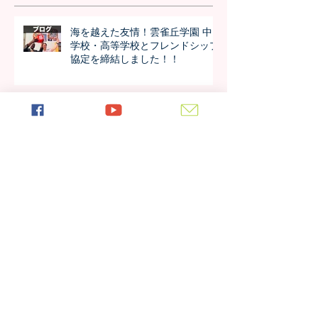
海を越えた友情！雲雀丘学園 中
学校・高等学校とフレンドシップ
協定を締結しました！！
日本の7月の風物詩！七夕の授業
を実施しました
日本の中高生のさくら訪問が決
定！オンラインでの事前交流の様
子は？
アルーシャ州内で上位の好成績！
4年生の模試の成績が公開されま
した！！