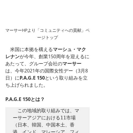
マーサーHPより「コミュニティへの貢献」ペ
ージトップ
　米国に本拠を構える
マーシュ・マク
レナン
が今年、創業150周年を迎えるに
あたって、グループ会社の
マーサー
は、今年2021年の国際女性デー（3月8
日）に
P.A.G.E 150
という取り組みを立
ち上げられました。
P.A.G.E 150とは？
　この地域的取り組みでは、マ
ーサーアジアにおける11市場
（日本、韓国、中国本土、香
港、インド、マレーシア、フィ