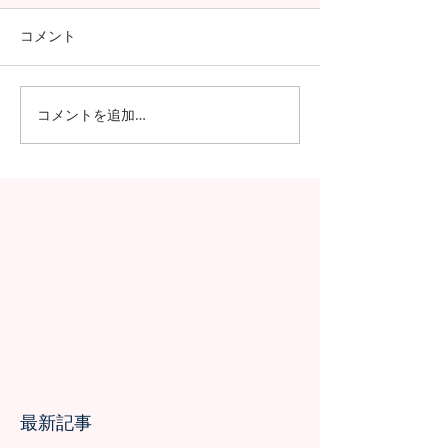
コメント
コメントを追加…
昭和女子大学の学生が、
SGSS NEWSが
Japan Forwardのインター
に帰ってきまし
ンシップに参加！さくら
についての英文記事公開
最新記事