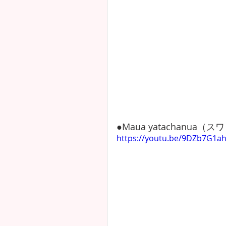
●Maua yatachanua（ス
https://youtu.be/9DZb7G1a