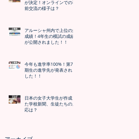
が決定！オンラインでの事
前交流の様子は？
アルーシャ州内で上位の好
成績！4年生の模試の成績
が公開されました！！
今年も進学率100%！第7
期生の進学先が発表されま
した！！
日本の女子大学生が作成し
た学校新聞、生徒たちの反
応は？