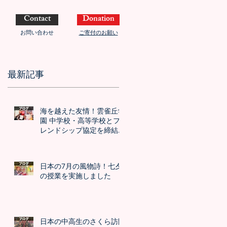
Contact
Donation
お問い合わせ
ご寄付のお願い
最新記事
海を越えた友情！雲雀丘学
園 中学校・高等学校とフ
レンドシップ協定を締結し
ました！！
日本の7月の風物詩！七夕
の授業を実施しました
日本の中高生のさくら訪問