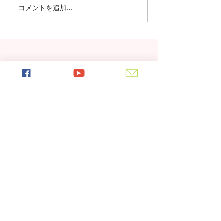
コメントを追加…
日本の7月の風物詩！七夕
日本の中高生の
の授業を実施しました
問が決定！オン
の事前交流の様
最新記事
海を越えた友情！雲雀丘学園 中
学校・高等学校とフレンドシップ
協定を締結しました！！