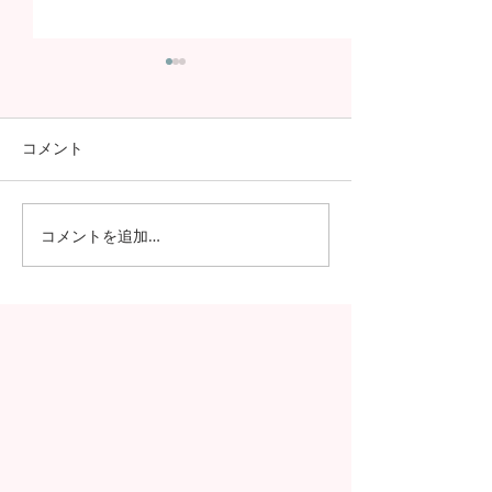
コメント
コメントを追加…
日本の7月の風物詩！七夕
日本の中高生の
の授業を実施しました
問が決定！オン
の事前交流の様