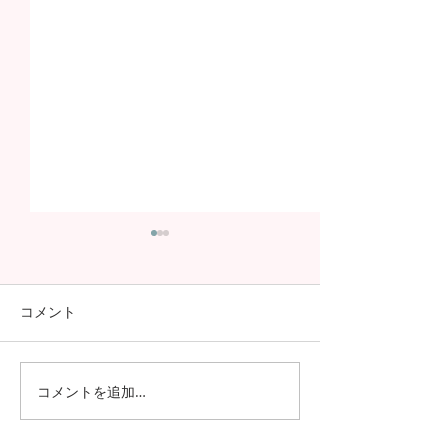
コメント
コメントを追加…
今年も進学率100%！第7
ついに！A-Lev
期生の進学先が発表され
程）の生徒募集
ました！！
ました！！