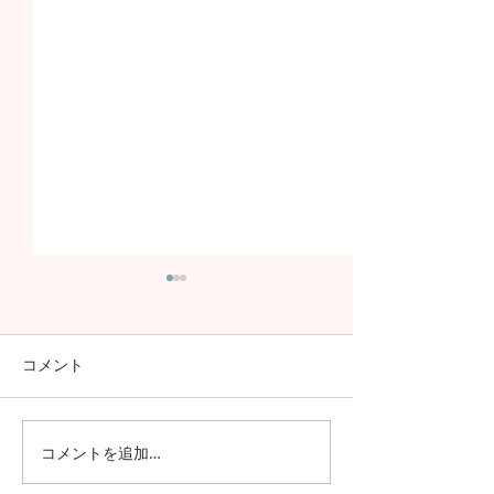
コメント
コメントを追加…
日本の7月の風物詩！七夕
日本の中高生の
の授業を実施しました
問が決定！オン