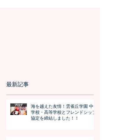
の事前交流の様
最新記事
海を越えた友情！雲雀丘学園 中
学校・高等学校とフレンドシップ
協定を締結しました！！