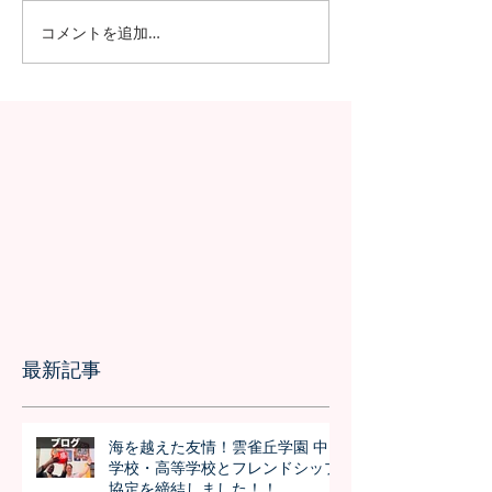
コメントを追加…
日本の7月の風物詩！七夕
日本の中高生の
の授業を実施しました
問が決定！オン
の事前交流の様
最新記事
海を越えた友情！雲雀丘学園 中
学校・高等学校とフレンドシップ
協定を締結しました！！