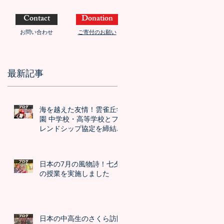
Contact
Donation
お問い合わせ
ご寄付のお願い
最新記事
海を越えた友情！雲雀丘学
園 中学校・高等学校とフ
レンドシップ協定を締結し
ました！！
日本の7月の風物詩！七夕
の授業を実施しました
日本の中高生のさくら訪問