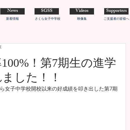
News
SGSS
Videos
Supporters
新着情報
さくら女子中学校
映像集
ご支援者の皆様へ
衣
100%！第7期生の進学
れました！！
ら女子中学校開校以来の好成績を叩き出した第7期