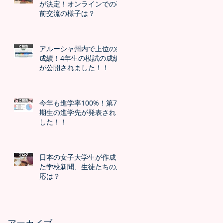
が決定！オンラインでの事
前交流の様子は？
アルーシャ州内で上位の好
成績！4年生の模試の成績
が公開されました！！
今年も進学率100%！第7
期生の進学先が発表されま
した！！
日本の女子大学生が作成し
た学校新聞、生徒たちの反
応は？