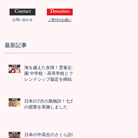
Contact
Donation
お問い合わせ
ご寄付のお願い
最新記事
海を越えた友情！雲雀丘学
園 中学校・高等学校とフ
レンドシップ協定を締結し
ました！！
日本の7月の風物詩！七夕
の授業を実施しました
日本の中高生のさくら訪問