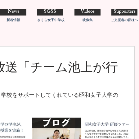
News
SGSS
Videos
Supporters
新着情報
さくら女子中学校
映像集
ご支援者の皆様へ
放送「チーム池上が行
子中学校をサポートしてくれている昭和女子大学の