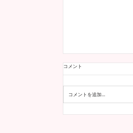
コメント
コメントを追加…
アルーシャ州内で上位の
4年生の模試の成績が公開
した！！