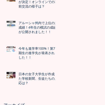
が決定！オンラインでの事
前交流の様子は？
アルーシャ州内で上位の好
成績！4年生の模試の成績
が公開されました！！
今年も進学率100%！第7
期生の進学先が発表されま
した！！
日本の女子大学生が作成し
た学校新聞、生徒たちの反
応は？