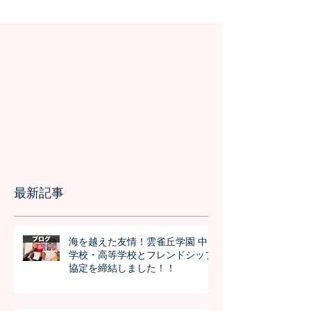
ました！！
績を記録
最新記事
海を越えた友情！雲雀丘学園 中
学校・高等学校とフレンドシップ
協定を締結しました！！