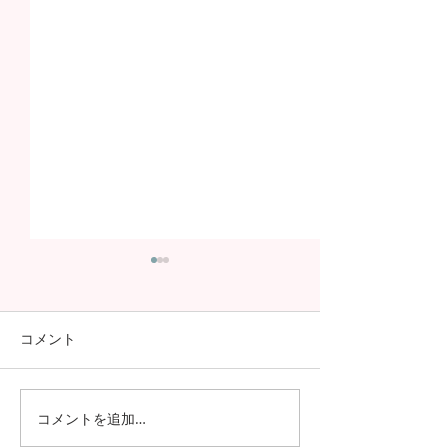
コメント
コメントを追加…
今年も進学率100%！第7
さらなる高みへ
期生の進学先が発表され
が国家試験で過