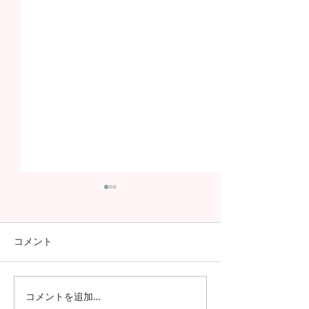
コメント
コメントを追加…
日本の7月の風物詩！七夕
日本の中高生の