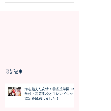
の授業を実施しました
問が決定！オン
の事前交流の様
最新記事
海を越えた友情！雲雀丘学園 中
学校・高等学校とフレンドシップ
協定を締結しました！！