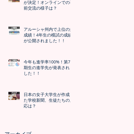
が決定！オンラインでの事
前交流の様子は？
アルーシャ州内で上位の好
成績！4年生の模試の成績
が公開されました！！
今年も進学率100%！第7
期生の進学先が発表されま
した！！
日本の女子大学生が作成し
た学校新聞、生徒たちの反
応は？