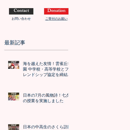
Contact
Donation
お問い合わせ
ご寄付のお願い
最新記事
海を越えた友情！雲雀丘学
園 中学校・高等学校とフ
レンドシップ協定を締結し
ました！！
日本の7月の風物詩！七夕
の授業を実施しました
日本の中高生のさくら訪問