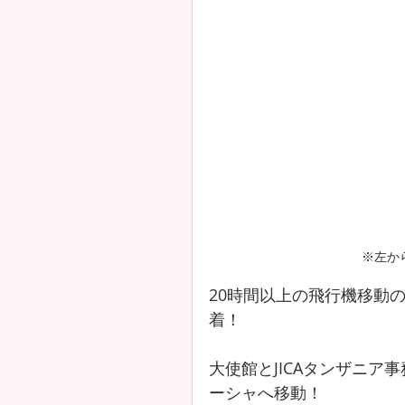
※左か
20時間以上の飛行機移動
着！
大使館とJICAタンザニ
ーシャへ移動！