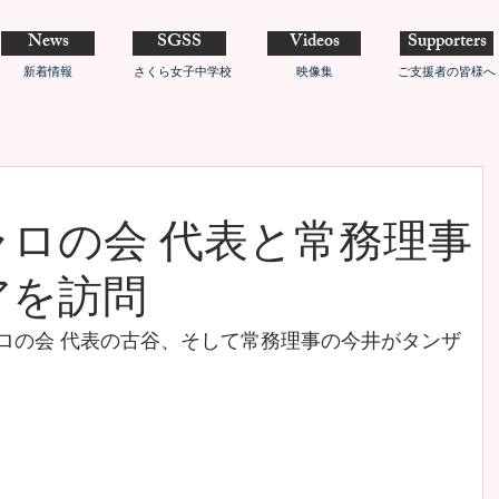
News
SGSS
Videos
Supporters
新着情報
さくら女子中学校
映像集
ご支援者の皆様へ
ロの会 代表と常務理事
アを訪問
ャロの会 代表の古谷、そして常務理事の今井がタンザ