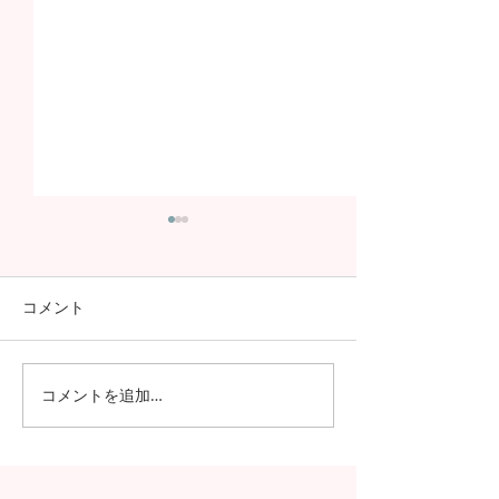
コメント
コメントを追加…
今年も進学率100%！第7
さらなる高みへ
期生の進学先が発表され
が国家試験で過
ました！！
績を記録