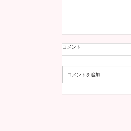
コメント
コメントを追加…
海を越えた友情！雲雀丘学
学校・高等学校とフレン
協定を締結しました！！