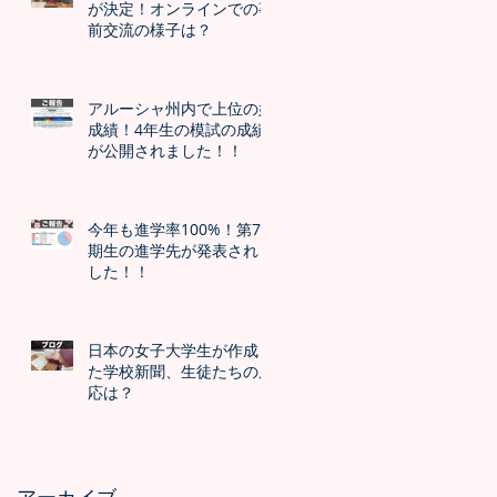
が決定！オンラインでの事
前交流の様子は？
アルーシャ州内で上位の好
成績！4年生の模試の成績
が公開されました！！
今年も進学率100%！第7
期生の進学先が発表されま
した！！
日本の女子大学生が作成し
た学校新聞、生徒たちの反
応は？