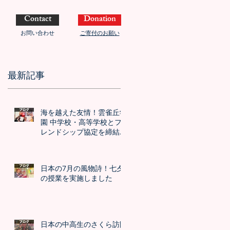
Contact
Donation
お問い合わせ
ご寄付のお願い
最新記事
海を越えた友情！雲雀丘学
園 中学校・高等学校とフ
レンドシップ協定を締結し
ました！！
日本の7月の風物詩！七夕
の授業を実施しました
日本の中高生のさくら訪問