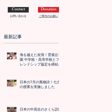
Contact
Donation
お問い合わせ
ご寄付のお願い
最新記事
海を越えた友情！雲雀丘学
園 中学校・高等学校とフ
レンドシップ協定を締結し
ました！！
日本の7月の風物詩！七夕
の授業を実施しました
日本の中高生のさくら訪問