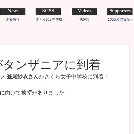
News
SGSS
Videos
Supporters
新着情報
さくら女子中学校
映像集
ご支援者の皆様へ
がタンザニアに到着
フ 
登尾紗衣さん
がさくら女子中学校に到着！
に向けて挨拶がありました。