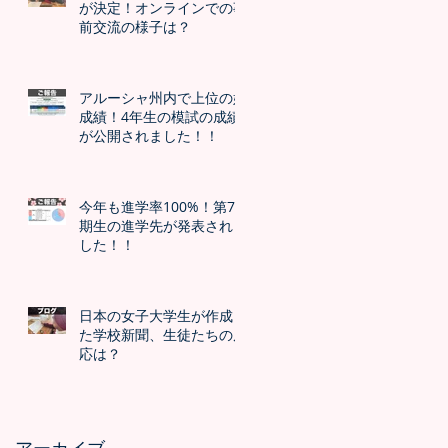
が決定！オンラインでの事
前交流の様子は？
アルーシャ州内で上位の好
成績！4年生の模試の成績
が公開されました！！
今年も進学率100%！第7
期生の進学先が発表されま
した！！
日本の女子大学生が作成し
た学校新聞、生徒たちの反
応は？