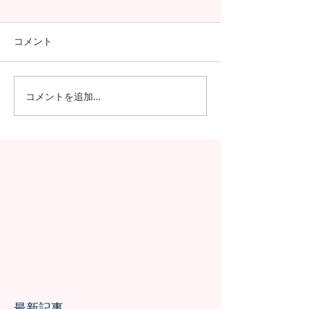
コメント
コメントを追加…
今年も進学率100%！第7
さらなる高みへ
期生の進学先が発表され
が国家試験で過
ました！！
績を記録
最新記事