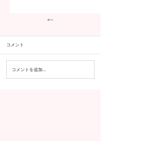
コメント
コメントを追加…
今年も進学率100%！第7
さらなる高みへ
期生の進学先が発表され
が国家試験で過
ました！！
績を記録