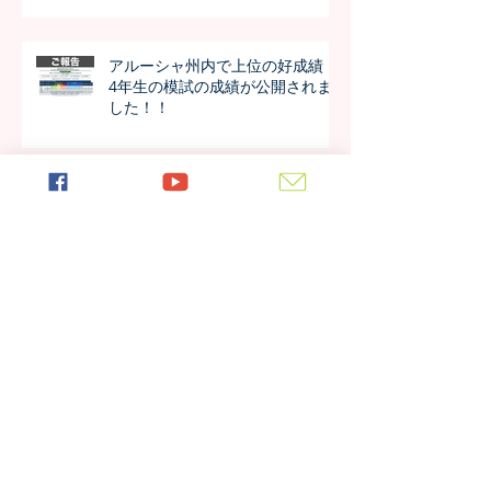
アルーシャ州内で上位の好成績！
4年生の模試の成績が公開されま
した！！
今年も進学率100%！第7期生の進
学先が発表されました！！
日本の女子大学生が作成した学校
新聞、生徒たちの反応は？
アーカイブ