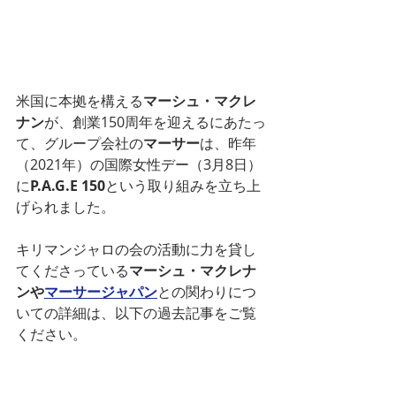
米国に本拠を構える
マーシュ・マクレ
ナン
が、創業150周年を迎えるにあたっ
て、グループ会社の
マーサー
は、昨年
（2021年）の国際女性デー（3月8日）
に
P.A.G.E 150
という取り組みを立ち上
げられました。
キリマンジャロの会の活動に力を貸し
てくださっている
マーシュ・マクレナ
ン
や
マーサージャパン
との関わりにつ
いての詳細は、以下の過去記事をご覧
ください。