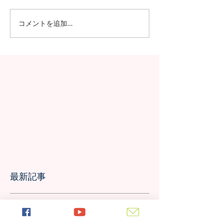
コメントを追加…
SGSS NEWSが、3年ぶり
第7期卒業生の
に帰ってきました！
ートフィルムが
ました！
最新記事
海を越えた友情！雲雀丘学園 中
学校・高等学校とフレンドシップ