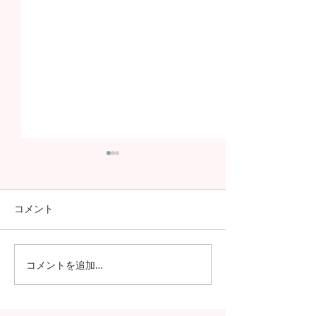
コメント
コメントを追加…
日本の7月の風物詩！七夕
日本の中高生の
の授業を実施しました
問が決定！オン
の事前交流の様