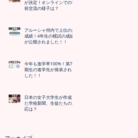
が決定！オンラインでの事
前交流の様子は？
アルーシャ州内で上位の好
成績！4年生の模試の成績
が公開されました！！
今年も進学率100%！第7
期生の進学先が発表されま
した！！
日本の女子大学生が作成し
た学校新聞、生徒たちの反
応は？