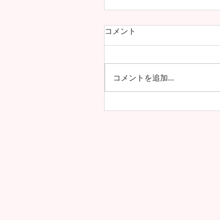
コメント
コメントを追加…
アルーシャ州内で上位の
4年生の模試の成績が公開
した！！