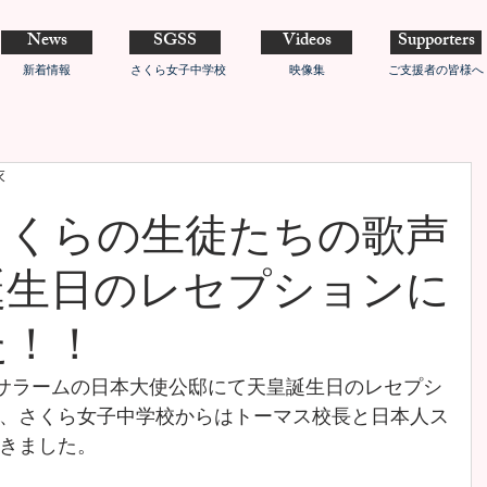
News
SGSS
Videos
Supporters
新着情報
さくら女子中学校
映像集
ご支援者の皆様へ
衣
さくらの生徒たちの歌声
誕生日のレセプションに
た！！
スサラームの日本大使公邸にて天皇誕生日のレセプシ
、さくら女子中学校からはトーマス校長と日本人ス
きました。