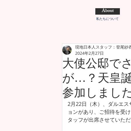
About
私たちについて
現地日本人スタッフ：登尾紗
2024年2月27日
大使公邸で
が…？天皇
参加しまし
2月22日（木）、ダルエ
ョンがあり、ご招待を受け
タッフが出席させていただ