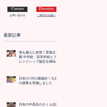
Contact
Donation
お問い合わせ
ご寄付のお願い
最新記事
海を越えた友情！雲雀丘学
園 中学校・高等学校とフ
レンドシップ協定を締結し
ました！！
日本の7月の風物詩！七夕
の授業を実施しました
日本の中高生のさくら訪問