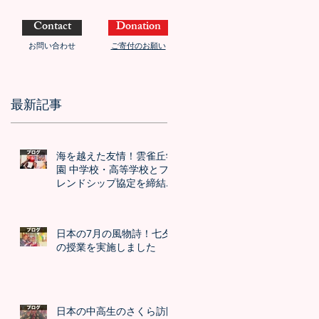
Contact
Donation
お問い合わせ
ご寄付のお願い
最新記事
海を越えた友情！雲雀丘学
園 中学校・高等学校とフ
レンドシップ協定を締結し
ました！！
日本の7月の風物詩！七夕
の授業を実施しました
日本の中高生のさくら訪問