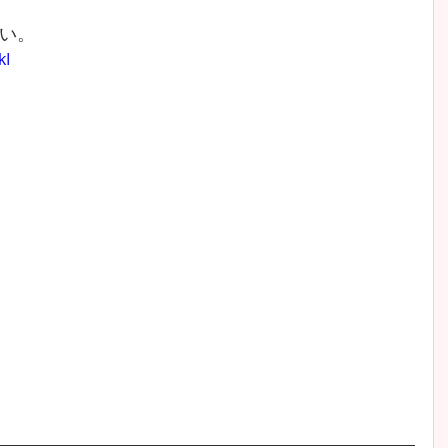
い。
kI