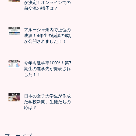
が決定！オンラインでの事
前交流の様子は？
アルーシャ州内で上位の好
成績！4年生の模試の成績
が公開されました！！
今年も進学率100%！第7
期生の進学先が発表されま
した！！
日本の女子大学生が作成し
た学校新聞、生徒たちの反
応は？