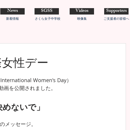
News
SGSS
Videos
Supporters
新着情報
さくら女子中学校
映像集
ご支援者の皆様へ
際女性デー
national Women's Day）
が動画を公開されました。
決めないで」
のメッセージ。