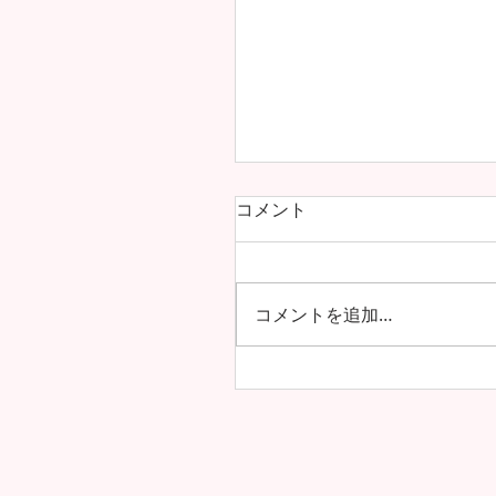
コメント
コメントを追加…
ついに！A-Level（高校
生徒募集が始まりました