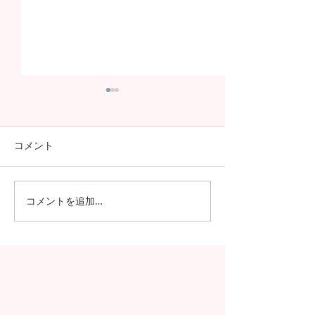
コメント
コメントを追加…
日本の7月の風物詩！七夕
日本の中高生の
の授業を実施しました
問が決定！オン
の事前交流の様