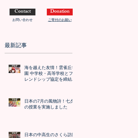
Contact
Donation
お問い合わせ
ご寄付のお願い
最新記事
海を越えた友情！雲雀丘学
園 中学校・高等学校とフ
レンドシップ協定を締結し
ました！！
日本の7月の風物詩！七夕
の授業を実施しました
日本の中高生のさくら訪問