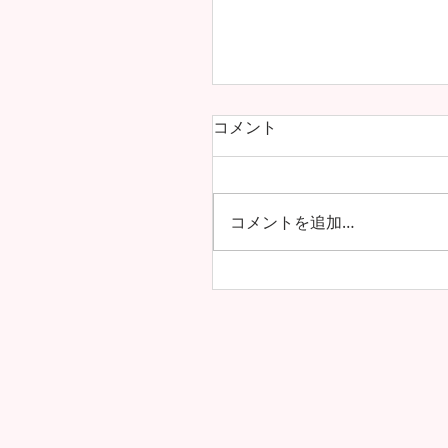
コメント
コメントを追加…
海を越えた友情！雲雀丘学
学校・高等学校とフレン
協定を締結しました！！