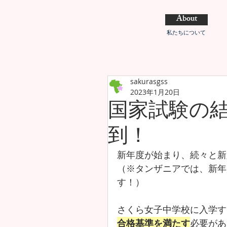
About
私たちについて
sakurasgss
2023年1月20日
国家試験の
到！
新年度が始まり、続々と新
（※タンザニアでは、新年
す！）
さくら女子中学校に入学す
合格基準を満たす
必要があ