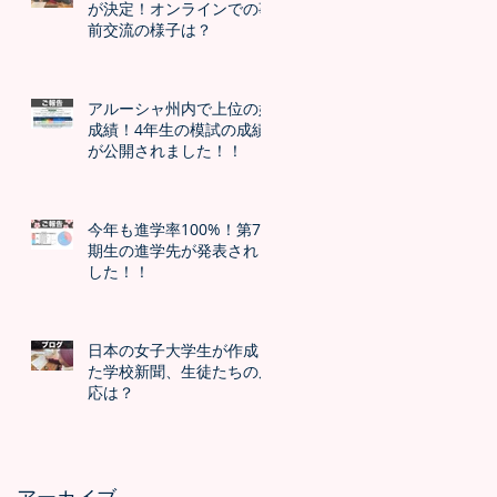
が決定！オンラインでの事
前交流の様子は？
アルーシャ州内で上位の好
成績！4年生の模試の成績
が公開されました！！
今年も進学率100%！第7
期生の進学先が発表されま
した！！
日本の女子大学生が作成し
た学校新聞、生徒たちの反
応は？