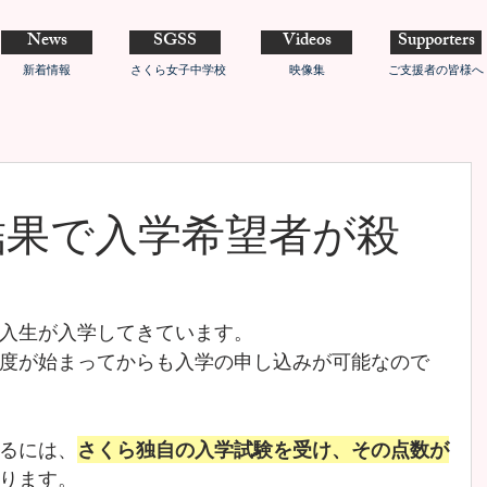
News
SGSS
Videos
Supporters
新着情報
さくら女子中学校
映像集
ご支援者の皆様へ
結果で入学希望者が殺
入生が入学してきています。
度が始まってからも入学の申し込みが可能なので
るには、
さくら独自の入学試験を受け、その点数が
ります。