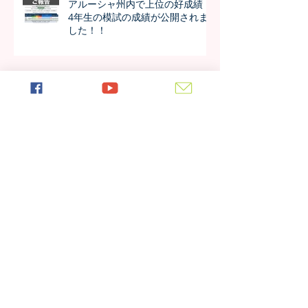
アルーシャ州内で上位の好成績！
4年生の模試の成績が公開されま
した！！
今年も進学率100%！第7期生の進
学先が発表されました！！
日本の女子大学生が作成した学校
新聞、生徒たちの反応は？
アーカイブ
2026年7月
（4）
4件の記事
2026年6月
（4）
4件の記事
2026年5月
（4）
4件の記事