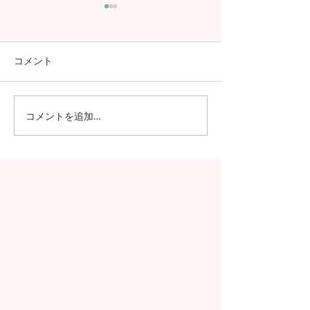
コメント
コメントを追加…
日本の7月の風物詩！七夕
日本の中高生の
の授業を実施しました
問が決定！オン
の事前交流の様