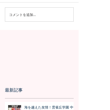
コメントを追加…
昭和女子大学の学生が、
SGSS NEWSが
Japan Forwardのインター
に帰ってきまし
ンシップに参加！さくら
についての英文記事公開
最新記事
海を越えた友情！雲雀丘学園 中