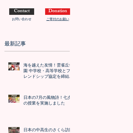
Contact
Donation
お問い合わせ
ご寄付のお願い
最新記事
海を越えた友情！雲雀丘学
園 中学校・高等学校とフ
レンドシップ協定を締結し
ました！！
日本の7月の風物詩！七夕
の授業を実施しました
日本の中高生のさくら訪問