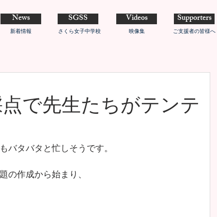
News
SGSS
Videos
Supporters
新着情報
さくら女子中学校
映像集
ご支援者の皆様へ
採点で先生たちがテンテ
もバタバタと忙しそうです。
題の作成から始まり、