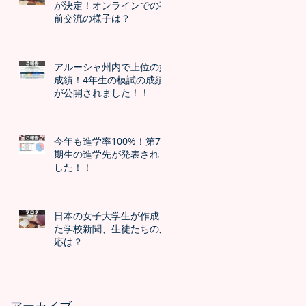
が決定！オンラインでの事
前交流の様子は？
アルーシャ州内で上位の好
成績！4年生の模試の成績
が公開されました！！
今年も進学率100%！第7
期生の進学先が発表されま
した！！
日本の女子大学生が作成し
た学校新聞、生徒たちの反
応は？