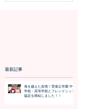
の授業を実施しました
問が決定！オン
の事前交流の様
最新記事
海を越えた友情！雲雀丘学園 中
学校・高等学校とフレンドシップ
協定を締結しました！！