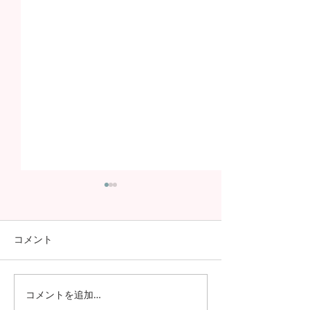
コメント
コメントを追加…
日本の7月の風物詩！七夕
日本の中高生の