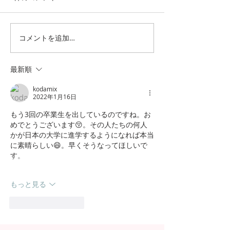
コメントを追加…
日本の7月の風物詩！七夕
日本の中高生の
の授業を実施しました
問が決定！オン
の事前交流の様
最新順
kodamix
2022年1月16日
もう3回の卒業生を出しているのですね。お
めでとうございます😚。その人たちの何人
かが日本の大学に進学するようになれば本当
に素晴らしい😄。早くそうなってほしいで
す。
もっと見る
いいね！
返信