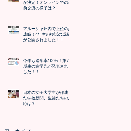
が決定！オンラインでの事
前交流の様子は？
アルーシャ州内で上位の好
成績！4年生の模試の成績
が公開されました！！
今年も進学率100%！第7
期生の進学先が発表されま
した！！
日本の女子大学生が作成し
た学校新聞、生徒たちの反
応は？