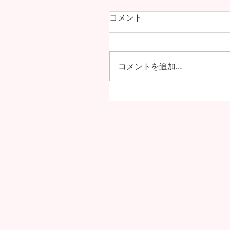
コメント
コメントを追加…
海を越えた友情！雲雀丘学
学校・高等学校とフレン
協定を締結しました！！