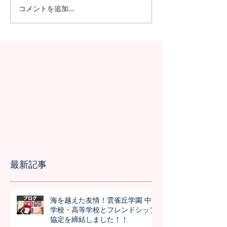
コメントを追加…
日本の7月の風物詩！七夕
日本の中高生の
の授業を実施しました
問が決定！オン
の事前交流の様
最新記事
海を越えた友情！雲雀丘学園 中
学校・高等学校とフレンドシップ
協定を締結しました！！