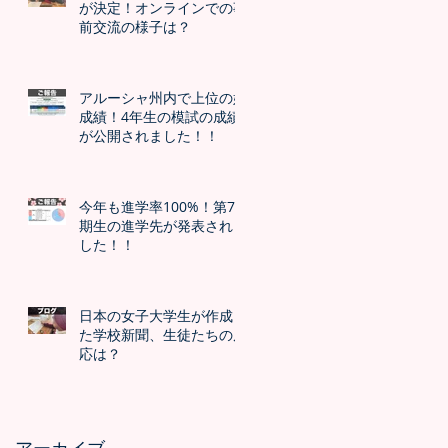
が決定！オンラインでの事
前交流の様子は？
アルーシャ州内で上位の好
成績！4年生の模試の成績
が公開されました！！
今年も進学率100%！第7
期生の進学先が発表されま
した！！
日本の女子大学生が作成し
た学校新聞、生徒たちの反
応は？