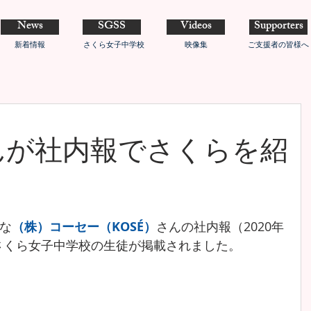
News
SGSS
Videos
Supporters
新着情報
さくら女子中学校
映像集
ご支援者の皆様へ
んが社内報でさくらを紹
な
（株）コーセー（KOSÉ）
さんの社内報（2020年
にさくら女子中学校の生徒が掲載されました。