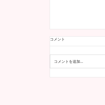
コメント
コメントを追加…
海を越えた友情！雲雀丘学
学校・高等学校とフレン
協定を締結しました！！