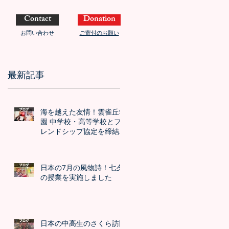
Contact
Donation
お問い合わせ
ご寄付のお願い
最新記事
海を越えた友情！雲雀丘学
園 中学校・高等学校とフ
レンドシップ協定を締結し
ました！！
日本の7月の風物詩！七夕
の授業を実施しました
日本の中高生のさくら訪問