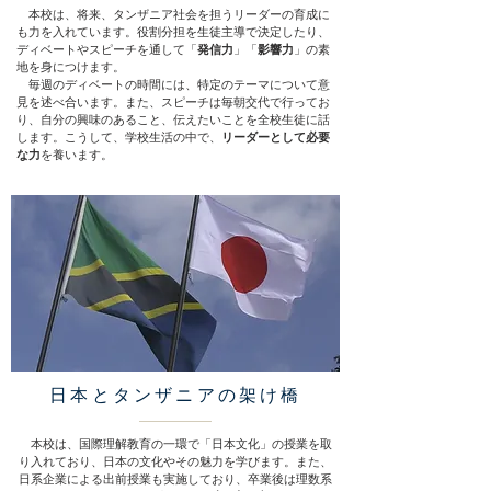
本校は、将来、タンザニア社会を担うリーダーの育成に
も力を入れています。役割分担を生徒主導で決定したり、
ディベートやスピーチを通して「
発信力
」「
影響力
」の素
地を身につけます。
毎週のディベートの時間には、特定のテーマについて意
見を述べ合います。また、スピーチは毎朝交代で行ってお
り、自分の興味のあること、伝えたいことを全校生徒に話
します。こうして、学校生活の中で、
リーダーとして必要
な力
を養います。
日本とタンザニアの架け橋
本校は、国際理解教育の一環で「日本文化」の授業を取
り入れており、日本の文化やその魅力を学びます。また、
日系企業による出前授業も実施しており、卒業後は理数系