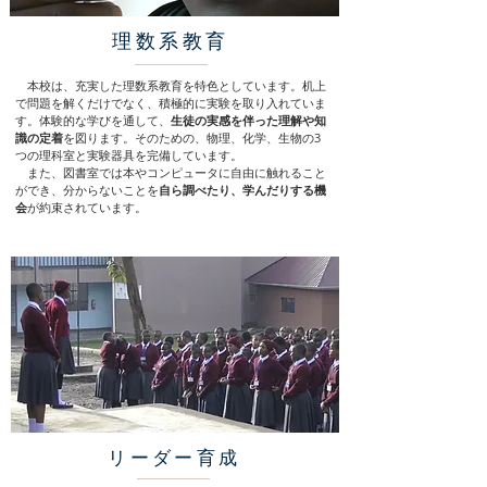
理数系教育
本校は、充実した理数系教育を特色としています。机上
で問題を解くだけでなく、積極的に実験を取り入れていま
す。体験的な学びを通して、
生徒の実感を伴った理解や知
識の定着
を図ります。そのための、物理、化学、生物の3
つの理科室と実験器具を完備しています。
また、図書室では本やコンピュータに自由に触れること
ができ、分からないことを
自ら調べたり、学んだりする機
会
が約束されています。
リーダー育成