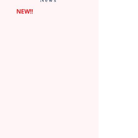
News
NEW
!!
7/31更新
7/28更新
兵
さ
庫
く
の
ら
雲
の
雀
生
丘
徒
学
が
園
七
と
夕
7/15更新
7/10更新
友
文
日
州
好
化
本
内
協
を
の
上
定
満
高
位
を
喫！
校
の
締
生
好
結
た
成
ち
績！
と
4