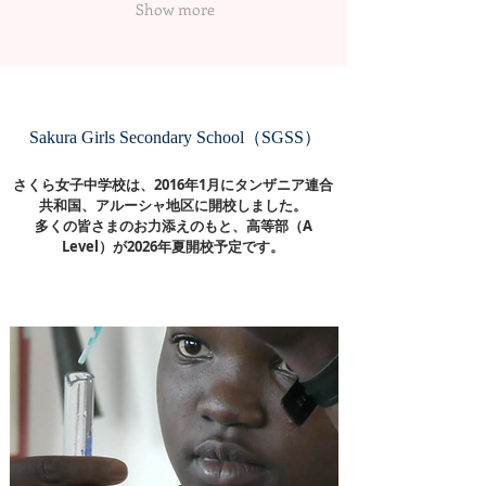
Show more
年
オ
生
ン
の
ラ
模
イ
試
ン
の
で
Sakura Girls Secondary School（SGSS）
結
交
果
流！
さくら女子中学校は、2016年1月にタンザニア連合
共和国、アルーシャ地区に開校しました。
多くの皆さまのお力添えのもと、高等部（A
Level）が2026年夏開校予定です。