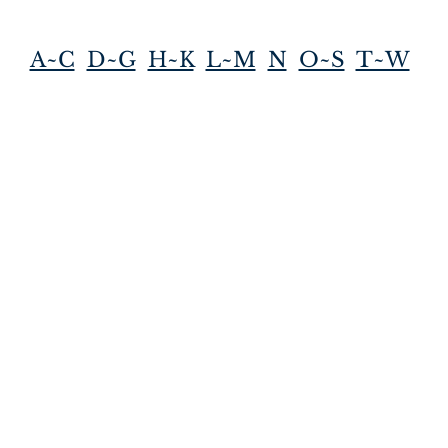
A~C
D~G
H~K
L~M
N
O~S
T~W