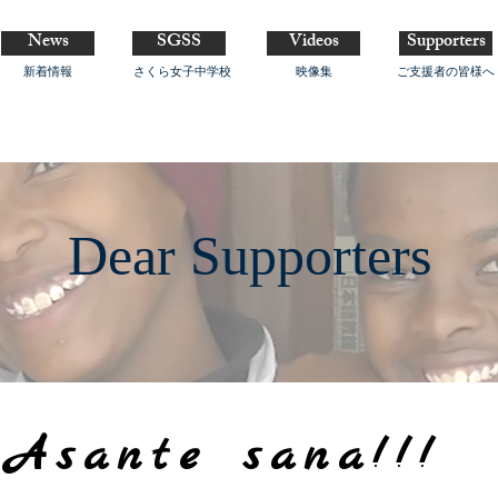
News
SGSS
Videos
Supporters
新着情報
さくら女子中学校
映像集
ご支援者の皆様へ
Dear Supporters
Asante sana!!!