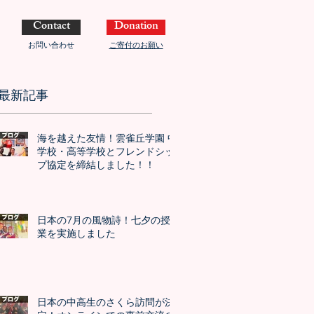
Contact
Donation
お問い合わせ
ご寄付のお願い
最新記事
海を越えた友情！雲雀丘学園 中
学校・高等学校とフレンドシッ
プ協定を締結しました！！
日本の7月の風物詩！七夕の授
業を実施しました
日本の中高生のさくら訪問が決