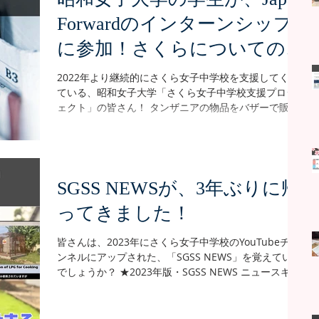
をオンライン上にアップロードできない」「申請状況
Forwardのインターンシップ
がシステムに反映されない」という状況が長く続いて
いました。 （政府管轄のオンラインシステムが何ヶ月
に参加！さくらについての英
も不具合を起こしっぱなしという状況は、日本ではあ
り得ませんよね…😇） 一時は7月の開校（タンザニアの
文記事公開
2022年より継続的にさくら女子中学校を支援してくれ
高校は7月スタートが通例なのです）が危ぶまれました
ている、昭和女子大学「さくら女子中学校支援プロジ
が、校長先生が何度も担当者に電話をかけてプッシュ
ェクト」の皆さん！ タンザニアの物品をバザーで販売
してくれた甲斐もあり、2026年5月、さくら女子中学校
して売り上げをさくらに寄付したり、オンラインまた
のA Level（高校課程）がタンザニアの教育機関として
は現地で日本語教室を開催したりと、様々な活動を行
正式登録され、ついに生徒募集を開始できる運びとな
ってくれています。 ー昭和女子大学の皆さんのこれま
りました！！ ★InstagramとFacebookで
での活動（一部）ー ★オンラインでの日本語教室
（2025年） ★学生たちの現地訪問！ソーラン節やカレ
SGSS NEWSが、3年ぶりに帰
ー作りで交流（2025年） そんな「さくら女子中学校支
ってきました！
援プロジェクト」のメンバーたちが、英文発信サイト
「Japan Forward」にて、オンラインのインターンシ
ップに参加。 プロジェクト活動について、メンバーが
皆さんは、2023年にさくら女子中学校のYouTubeチャ
リレー形式でリアルな声を綴っていく連載がスタート
ンネルにアップされた、「SGSS NEWS」を覚えている
しました！ 連載第1回は、Japan Forwardの公式サイト
でしょうか？ ★2023年版・SGSS NEWS ニュースキャ
にて5月27日より公開中。 プロジェクト活動の目的や
スターに扮した生徒が、さくらで起こった出来事をニ
内容、そして活動を通して得た学びについて、タンザ
ュース番組風に読み上げるという内容の動画なのです
ニアの教育事情やさくらの生徒たちの実際の様子も交
が、なんとこのSGSS NEWSが、3年ぶりに帰ってきま