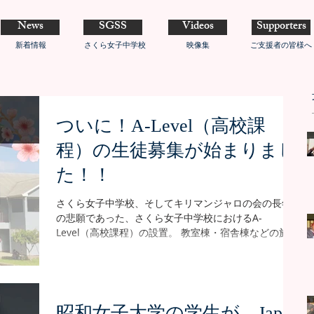
News
SGSS
Videos
Supporters
新着情報
さくら女子中学校
映像集
ご支援者の皆様へ
ついに！A-Level（高校課
程）の生徒募集が始まりまし
た！！
さくら女子中学校、そしてキリマンジャロの会の長年
の悲願であった、さくら女子中学校におけるA-
Level（高校課程）の設置。 教室棟・宿舎棟などの施設
は、昨年9月にすでに完成しており、あとは開校できる
のを待つばかりとなっていました。 ★A-Levelの施設に
ついて、詳しくはこちらから しかしその後、教育機関
としての登録作業が難航。なんとタンザニアの教育省
のオンラインシステムがエラーを起こし、「必要書類
昭和女子大学の学生が、Japan