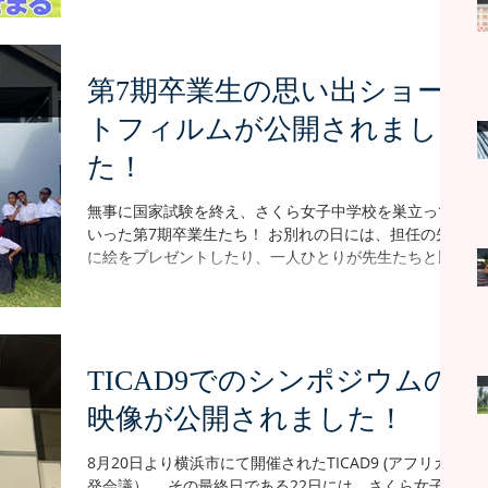
えながら分かりやすく紹介されていて、読み応えがあ
した！！ ★2026年版・SGSS NEWS 2代目キャスター
ります！ 英文はもちろん、日本語の記事もある
を務めたのは、4年生のアミナ・オマリさん。初代キャ
スター・ハジラさんの活躍を見て、「わたしもやりた
第7期卒業生の思い出ショー
い！」と思っていたとのことで、「もうSGSS NEWSは
撮らないの？」と、今回の動画企画を提案してくれま
トフィルムが公開されまし
した。 さらにアミナさんは、ニュース原稿もすべて自
分で作成。全文英語にも関わらず、丸暗記して撮影に
た！
臨むなど、素晴らしい自主性・積極性を発揮してくれ
ました！！ ★企画・原稿作成・キャスター役をすべて
無事に国家試験を終え、さくら女子中学校を巣立って
こなしたアミナ・オマリさん 完成したニュースは、昨
いった第7期卒業生たち！ お別れの日には、担任の先生
年完成した高校課程（A Level）の施設についてや、今
に絵をプレゼントしたり、一人ひとりが先生たちと順
年に入ってから導入されたガス設備についてなど、こ
番にハグしたり、もう着ない制服のシャツに寄せ書き
こ最近のさくらの進
したりと、感動の場面があちらこちらで繰り広げられ
ていました。 ★担任の先生とクラスメイトたちと撮る
最後の集合写真 ★担任のジョシュア先生に贈られた
絵。上手すぎるー！！ ★仲間からのメッセージに埋め
TICAD9でのシンポジウムの
られたシャツ 2022年1月に入学した第7期生45名。 ダ
映像が公開されました！
ンスが得意な子が多いこともあってか特別盛り上げ上
手な学年で、9月末に行われた卒業式では、感動のパフ
ォーマンスを披露してくれていました。 ★第7期卒業式
8月20日より横浜市にて開催されたTICAD9 (アフリカ開
の様子はこちらから そんな第7期生の4年間の思い出の
発会議）。 その最終日である22日には、さくら女子中