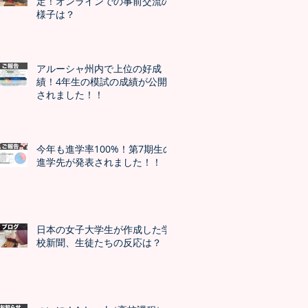
定！オンラインでの事前交流の
様子は？
アルーシャ州内で上位の好成
績！4年生の模試の成績が公開
されました！！
今年も進学率100%！第7期生の
進学先が発表されました！！
日本の女子大学生が作成した学
校新聞、生徒たちの反応は？