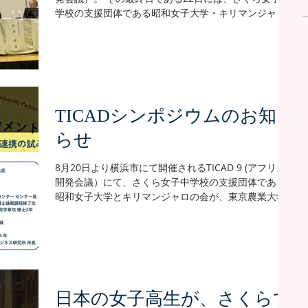
写真をまとめたショートフィルムが、YouTube上に公
学校の支援団体である昭和女子大学・キリマンジャロ
開されました！ 入学直後のかわいらしい姿から、かつ
の会が、東京農業大学との共催でシンポジウムを開催
てさくらを訪問してくれた懐かしいお客さまとの集合
しました。 ★シンポジウム当日の様子 その時の映像
写真、そして日常の何気ない風景など、さくらでの4年
が、「せたがやeカレッジ」にて公開されました！
間の思い出がたっぷり詰まっています。 国家試験直前
https://setagaya-ecollege.com/course/course-
に第7期生にお披露目した際には、想像以上に幼かった
000915.html ※「せたがやeカレッジ」とは、世田谷区
自分た
内に位置する6大学（国士舘大学・駒澤大学・昭和女子
TICADシンポジウムのお知
大学・成城大学・東京都市大学・東京農業大学）と世
田谷区教育委員会が共同で運営する「生涯学習Webサ
らせ
イト」です。 シンポジウム当日は約130名の方にご来
場いただき、「若い世代の成長を実感した」「外務大
8月20日より横浜市にて開催されるTICAD 9 (アフリカ
臣のスピーチに感銘を受けた」といった好意的なコメ
開発会議）にて、さくら女子中学校の支援団体である
ントを多く頂戴しました。 【シンポジウム終了後に寄
昭和女子大学とキリマンジャロの会が、東京農業大学
せられたコメント（一部）】 ・外務大臣のスピーチに
との共催でシンポジウムを行います。 シンポジウムの
感銘を受けました。「貧困から逃げるのではなく、闘
テーマは、「地域と世界をつなぐ教育エンパワメン
う」。社会的な困難から逃げるのではなく、闘うとい
ト」。...
うマインドは
日本の女子高生が、さくらで