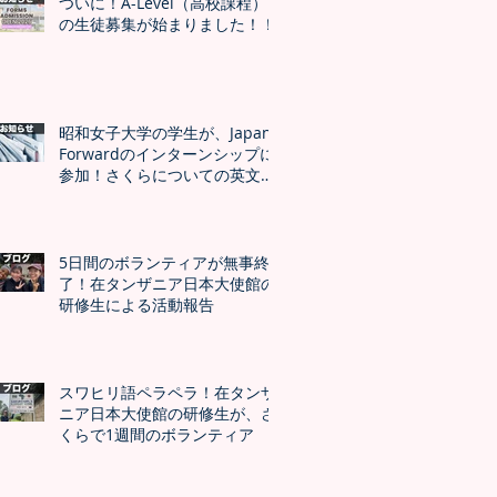
ついに！A-Level（高校課程）
の生徒募集が始まりました！！
昭和女子大学の学生が、Japan
Forwardのインターンシップに
参加！さくらについての英文記
事公開
5日間のボランティアが無事終
了！在タンザニア日本大使館の
研修生による活動報告
スワヒリ語ペラペラ！在タンザ
ニア日本大使館の研修生が、さ
くらで1週間のボランティア