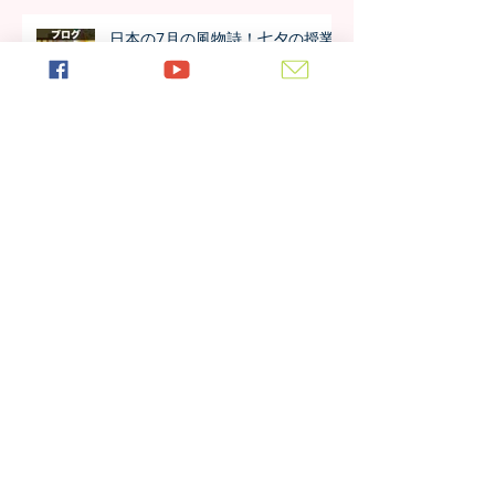
日本の7月の風物詩！七夕の授業
を実施しました
日本の中高生のさくら訪問が決
定！オンラインでの事前交流の様
子は？
アルーシャ州内で上位の好成績！
4年生の模試の成績が公開されま
した！！
今年も進学率100%！第7期生の進
学先が発表されました！！