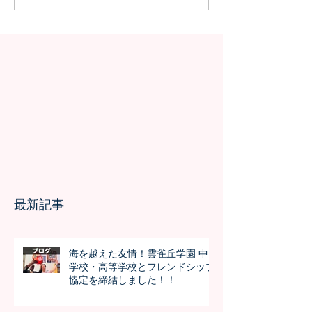
の授業を実施しました
問が決定！オン
の事前交流の様
最新記事
海を越えた友情！雲雀丘学園 中
学校・高等学校とフレンドシップ
協定を締結しました！！