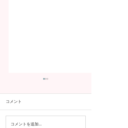
コメント
コメントを追加…
日本の7月の風物詩！七夕
日本の中高生の