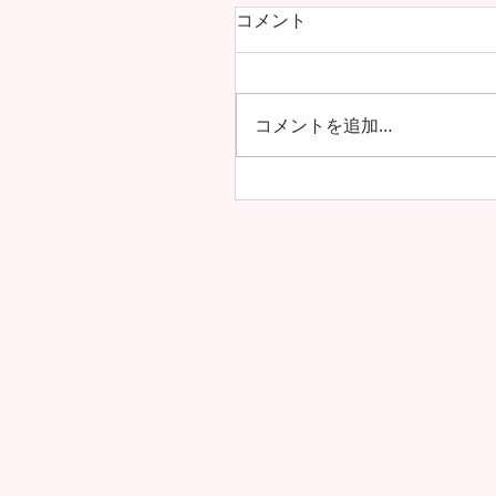
コメント
コメントを追加…
海を越えた友情！雲雀丘学
学校・高等学校とフレン
協定を締結しました！！