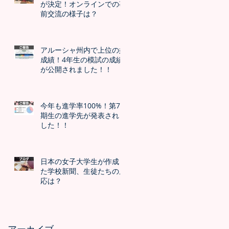
が決定！オンラインでの事
前交流の様子は？
アルーシャ州内で上位の好
成績！4年生の模試の成績
が公開されました！！
今年も進学率100%！第7
期生の進学先が発表されま
した！！
日本の女子大学生が作成し
た学校新聞、生徒たちの反
応は？