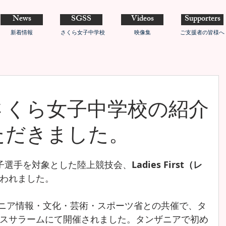
News
SGSS
Videos
Supporters
新着情報
さくら女子中学校
映像集
ご支援者の皆様へ
さくら女子中学校の紹介
ただきました。
、女子選手を対象とした陸上競技会、
Ladies First（レ
われました。
ンザニア情報・文化・芸術・スポーツ省との共催で、タ
スサラームにて開催されました。タンザニアで初め