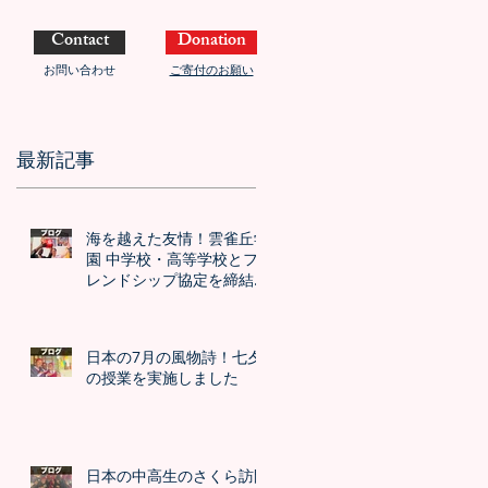
Contact
Donation
お問い合わせ
ご寄付のお願い
最新記事
海を越えた友情！雲雀丘学
園 中学校・高等学校とフ
レンドシップ協定を締結し
ました！！
日本の7月の風物詩！七夕
の授業を実施しました
日本の中高生のさくら訪問